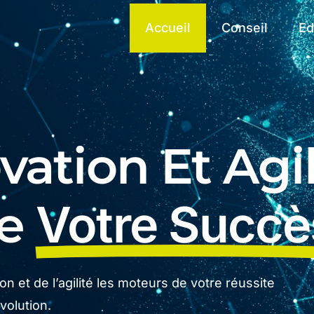
Accueil
Conseil
Ed
ation Et Agil
De
Votre Succè
n et de l’agilité les moteurs de votre réussite
olution.