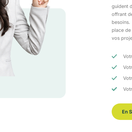
guident d
offrant 
besoins.
place de
vos proj
Vot
Vot
Votr
Vot
En S