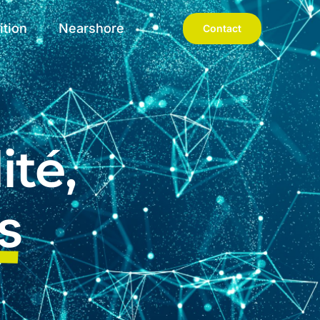
ition
Nearshore
Contact
ité,
s