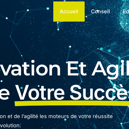
Accueil
Conseil
Ed
ation Et Agil
De
Votre Succè
n et de l’agilité les moteurs de votre réussite
olution.