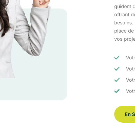
guident d
offrant 
besoins.
place de
vos proj
Vot
Vot
Votr
Vot
En S