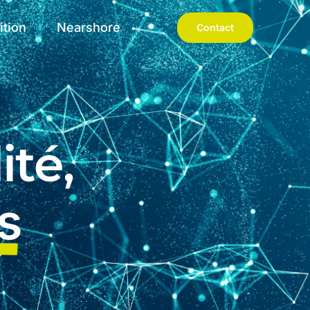
ition
Nearshore
Contact
ité,
s