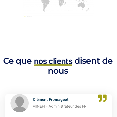
Ce que
disent de
nos clients
nous
ment Fromageot
Cat
FI - Administrateur des FP
DGFI