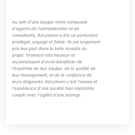
uipe mixte composée
La maîtrise des s
inistration et de
les besoins de ma
yteam a été un partenaire
des situations d
 et fidèle. Ils ont largement
particulièrement 
s la belle réussite du
d’Advyteam lors d
très heureux et
en place d’un pl
voir bénéficier de
compétences sur
r équipe, de la qualité de
HRa au sein de l
 et de la confiance de
 Advyteam c'est l'assise et
e société bien implantée
ité d'une startup.