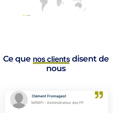
Ce que
disent de
nos clients
nous
t
Catherine Dupont
teur des FP
DGFIP - Administrat