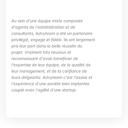
posée
La maîtrise des sujets, la grande
e
les besoins de ma structure, l’ad
partenaire
des situations diverses. Nous av
nt largement
particulièrement apprécié l’inve
te du
d’Advyteam lors de la conception
en place d’un plan de montée de
 de
compétences sur le pôle de dév
qualité de
HRa au sein de la DGFiP.
ance de
l'assise et
implantée
p.