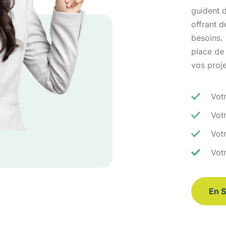
guident d
offrant 
besoins.
place de
vos proj
Vot
Vot
Votr
Vot
En S