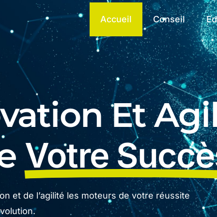
Accueil
Conseil
Ed
ation Et Agil
De
Votre Succè
n et de l’agilité les moteurs de votre réussite
olution.