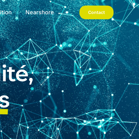
ition
Nearshore
Contact
ité,
s