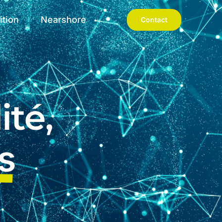
ition
Nearshore
Contact
ité,
s