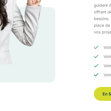
guident d
offrant 
besoins.
place de
vos proj
Vot
Vot
Votr
Vot
En S