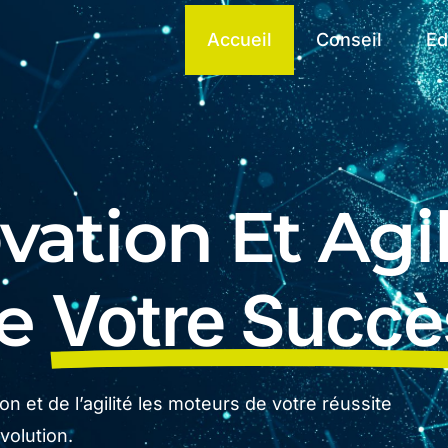
Accueil
Conseil
Ed
ation Et Agil
De
Votre Succè
n et de l’agilité les moteurs de votre réussite
olution.