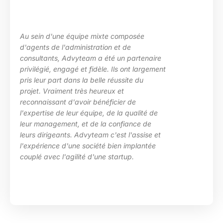
d'une équipe mixte composée
La maîtr
de l'administration et de
les beso
nts, Advyteam a été un partenaire
des situ
é, engagé et fidèle. Ils ont largement
particul
 part dans la belle réussite du
d’Advyte
raiment très heureux et
en place
ssant d'avoir bénéficier de
compéten
se de leur équipe, de la qualité de
HRa au s
agement, et de la confiance de
igeants. Advyteam c'est l'assise et
ence d'une société bien implantée
ec l'agilité d'une startup.