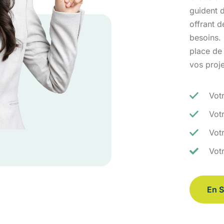
guident d
offrant 
besoins.
place de
vos proj
Vot
Vot
Votr
Vot
En S