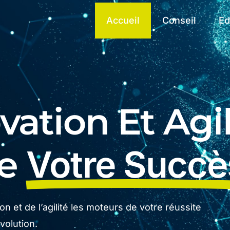
Accueil
Conseil
Ed
ation Et Agil
De
Votre Succè
n et de l’agilité les moteurs de votre réussite
olution.