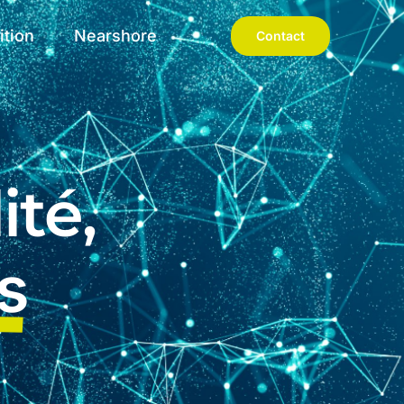
ition
Nearshore
Contact
ité,
s